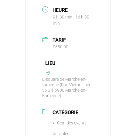
HEURE
9 h 30 min - 16 h 30
min
TARIF
$350.00
LIEU
E-square de Marche-en-
famenne (Rue Victor Libert
36 J à 6900 Marche-en-
Famenne)
CATÉGORIE
Coin des events
durables