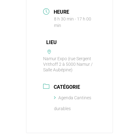
HEURE
8 h 30 min - 17 h 00
min
LIEU
Namur Expo (rue Sergent
Vrithoff 2 à 5000 Namur /
Salle Aubépine)
CATÉGORIE
Agenda Cantines
durables