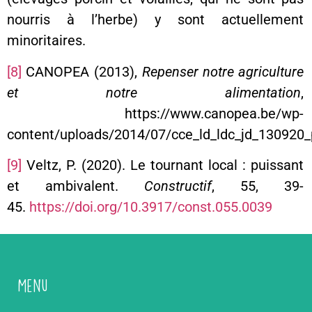
nourris à l’herbe) y sont actuellement
minoritaires.
[8]
CANOPEA (2013),
Repenser notre agriculture
et notre alimentation
,
https://www.canopea.be/wp-
content/uploads/2014/07/cce_ld_ldc_jd_130920_p
[9]
Veltz, P. (2020). Le tournant local : puissant
et ambivalent.
Constructif
, 55, 39-
45.
https://doi.org/10.3917/const.055.0039
Menu