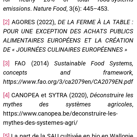
emissions
.
Nature Food
, 3(6): 445–453.
[2]
AGORES (2022),
DE LA FERME À LA TABLE :
POUR UNE EXCEPTION DES ACHATS PUBLICS
ALIMENTAIRES EUROPÉENS ET LA CRÉATION
DE « JOURNÉES CULINAIRES EUROPÉENNES »
[3]
FAO (2014)
Sustainable Food Systems,
concepts and framework,
https://www.fao.org/3/ca2079en/CA2079EN.pdf
[4]
CANOPEA et SYTRA (2020),
Déconstruire les
mythes des systèmes agricoles
,
https://www.canopea.be/deconstruire-les-
mythes-des-systemes-agri/
[5]
La part de la SAU cultivée en bio en Wallonie