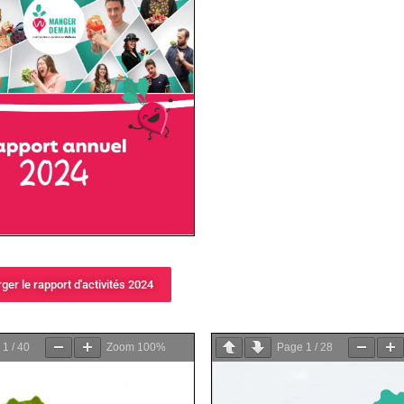
ger le rapport d'activités 2024
Télécharger le rapport d'act
e
1
/
40
Zoom
100%
Page
1
/
28