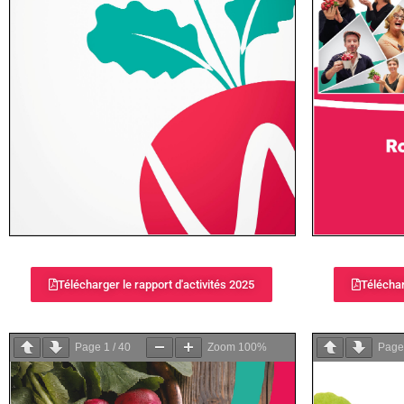
Télécharger le rapport d'activités 2025
Téléchar
Page
1
/
40
Zoom
100%
Pag