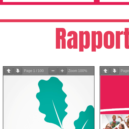
Rappor
Page
1
/
100
Zoom
100%
Pag