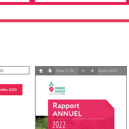
Zoom
100%
Page
1
/
56
Zoom
100%