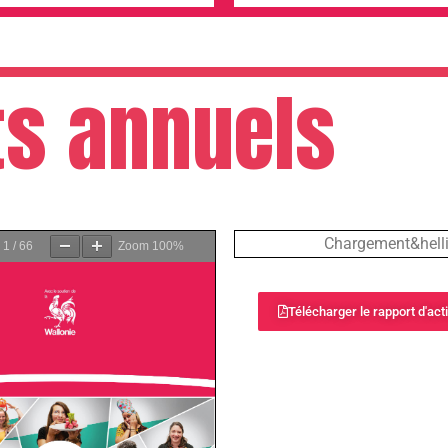
ts annuels
e
1
/
66
Zoom
100%
Page
1
/
84