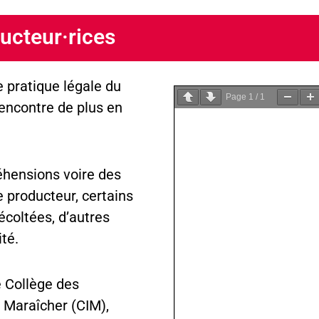
ducteur·rices
 pratique légale du
Page
1
/
1
 rencontre de plus en
éhensions voire des
e producteur, certains
écoltées, d’autres
té.
le Collège des
l Maraîcher (CIM),