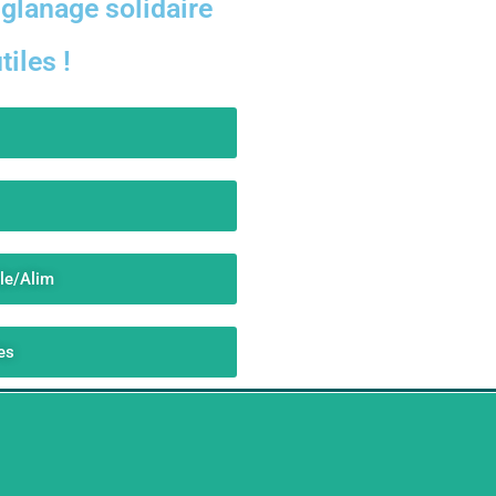
glanage solidaire
iles !
ale/Alim
es