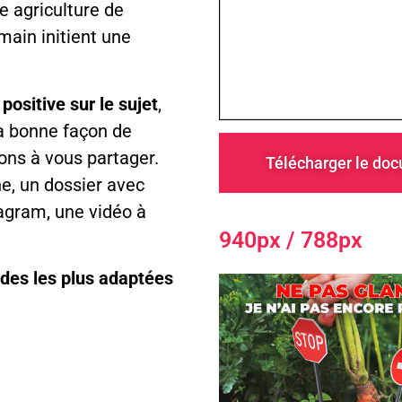
e agriculture de
main initient une
ositive sur le sujet
,
 la bonne façon de
ons à vous partager.
Télécharger le do
he, un dossier avec
agram, une vidéo à
940px / 788px
iodes les plus adaptées