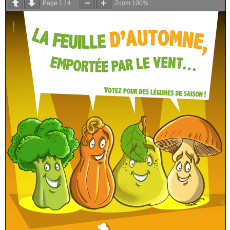
Page
1
/
4
Zoom
100%