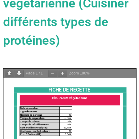
végétarienne (Cuisiner
différents types de
protéines)
Page
1
/
1
Zoom
100%