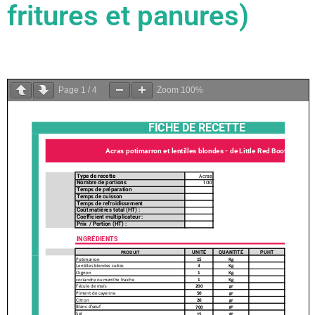
fritures et panures)
Page
1
/
4
Zoom
100%