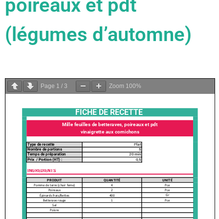
poireaux et pdt
(légumes d’automne)
Page
1
/
3
Zoom
100%