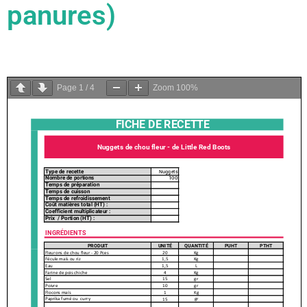
panures)
Page
1
/
4
Zoom
100%