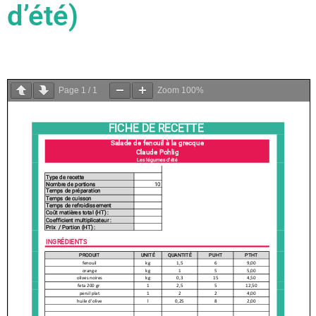
d’été)
Page
1
/
1
Zoom
100%