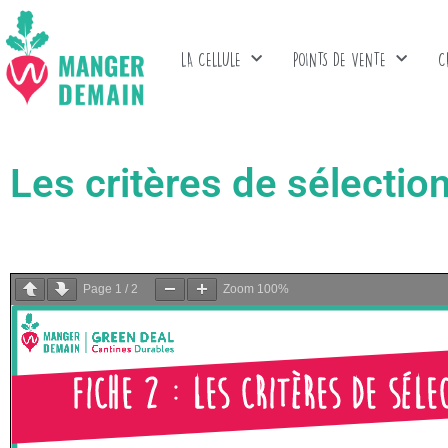
LA CELLULE
POINTS DE VENTE
C
Les critères de sélectio
Page
1
/
2
Zoom
100%