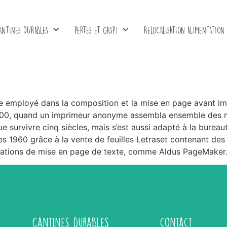
ANTINES DURABLES
PERTES ET GASPI
RELOCALISATION ALIMENTATION
 employé dans la composition et la mise en page avant imp
1500, quand un imprimeur anonyme assembla ensemble des mo
que survivre cinq siècles, mais s’est aussi adapté à la bure
nées 1960 grâce à la vente de feuilles Letraset contenant de
cations de mise en page de texte, comme Aldus PageMaker
Cantines durables
contact