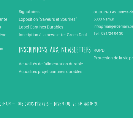
Signataires
SOCOPRO Av. Comte de
ente
Exposition "Saveurs et Sourires"
5000 Namur
info@mangerdemain.b
s
Label Cantines Durables
Tél : 081/24 04 30
mène
Inscription à la newsletter Green Deal
on
inscriptions aux newsletters
RGPD
Protection de la vie p
Actualités de l'alimentation durable
Actualités projet cantines durables
emain - Tous droits réservés - design cultivé par
arkam.be