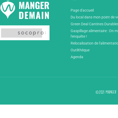
Page d'accueil
Du local dans mon point de v
Green Deal Cantines Durable
Gaspillage alimentaire : On 
l'enquête !
Relocalisation de l'alimentati
Outilthèque
Agenda
©2021 Manger d