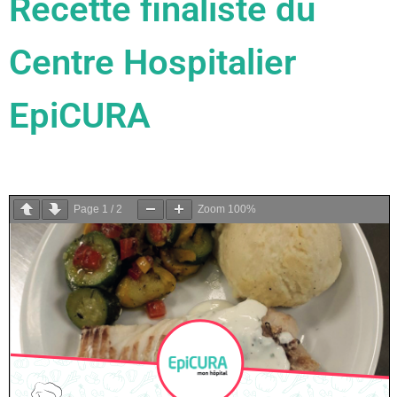
Recette finaliste du
Centre Hospitalier
EpiCURA
Page
1
/
2
Zoom
100%