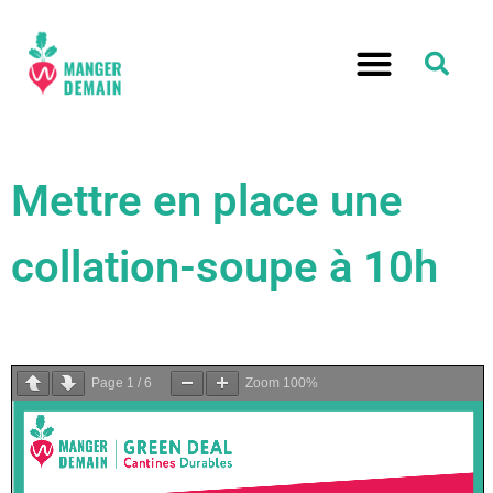
Mettre en place une
collation-soupe à 10h
Page
1
/
6
Zoom
100%