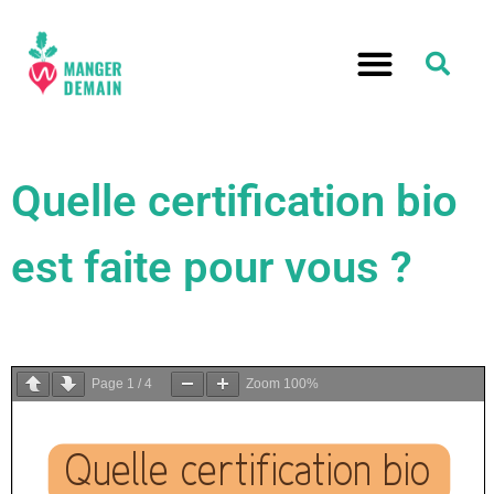
Quelle certification bio
est faite pour vous ?
Page
1
/
4
Zoom
100%