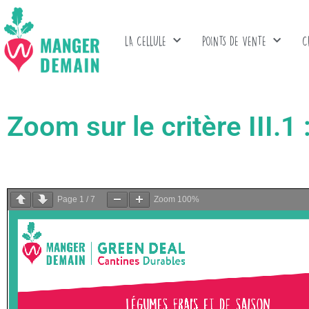
LA CELLULE
POINTS DE VENTE
C
Zoom sur le critère III.1
Page
1
/
7
Zoom
100%