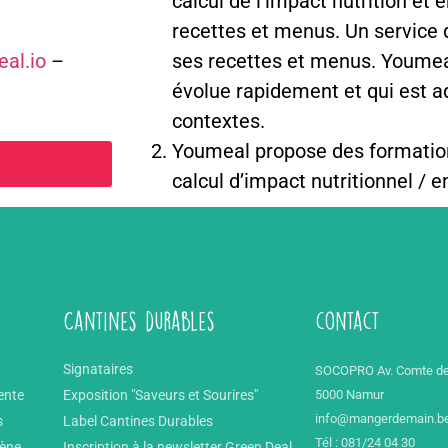
calcul de l’impact nutrition et
recettes et menus. Un service 
al.io
–
ses recettes et menus. Youmea
évolue rapidement et qui est a
contextes.
Youmeal propose des formation
calcul d’impact nutritionnel / 
Cantines durables
contact
Signataires
SOCOPRO Av. Comte de
ente
Exposition "Saveurs et Sourires"
5000 Namur
info@mangerdemain.b
s
Label Cantines Durables
Tél : 081/24 04 30
mène
Inscription à la newsletter Green Deal