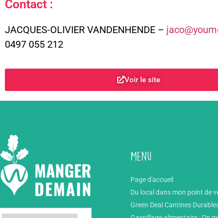
Contact :
JACQUES-OLIVIER VANDENHENDE –
jaco@youme
0497 055 212
Voir le site
Menu
Page d'accueil
Du local dans mon point de v
Green Deal Cantines Durable
Gaspillage alimentaire : On 