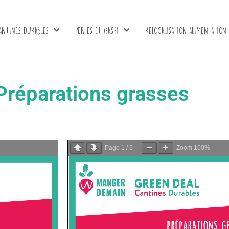
ANTINES DURABLES
PERTES ET GASPI
RELOCALISATION ALIMENTATION
: Préparations grasses
Page
1
/
6
Zoom
100%