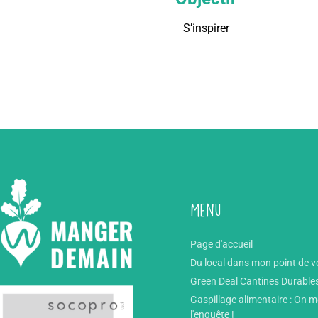
S’inspirer
Menu
Page d'accueil
Du local dans mon point de v
Green Deal Cantines Durable
Gaspillage alimentaire : On 
l'enquête !