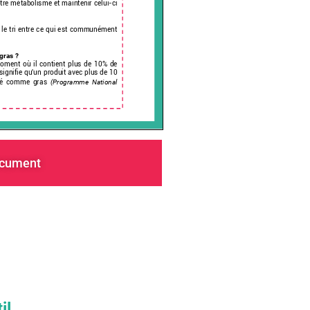
ocument
il