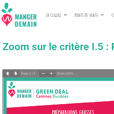
LA CELLULE
POINTS DE VENTE
C
Zoom sur le critère I.5 
Page
1
/
4
Zoom
100%