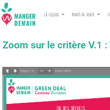
LA CELLULE
POINTS DE VENTE
C
Zoom sur le critère V.1 :
Page
1
/
5
Zoom
100%