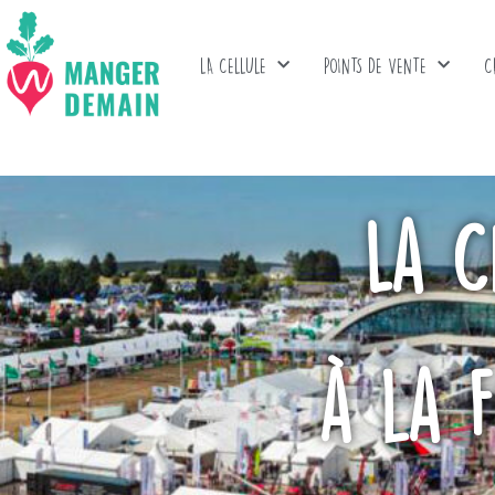
LA CELLULE
POINTS DE VENTE
C
La C
à la 