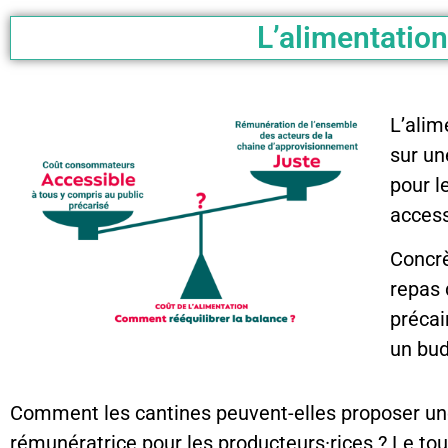
L’alimentation
L’alim
sur un
pour l
access
Concrè
repas 
précai
un bud
Comment les cantines peuvent-elles proposer une 
rémunératrice pour les producteurs·rices ? Le to