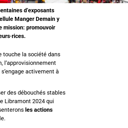
 centaines d’exposants
Cellule Manger Demain y
re mission: promouvoir
urs·rices.
e touche la société dans
n, l’approvisionnement
e, s’engage activement à
oser des débouchés stables
 de Libramont 2024 qui
senterons
les actions
le.