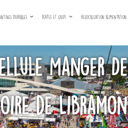
ANTINES DURABLES
PERTES ET GASPI
RELOCALISATION ALIMENTATION
ellule Manger D
Foire de Libramon