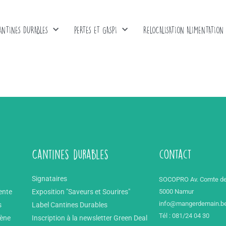
ANTINES DURABLES
PERTES ET GASPI
RELOCALISATION ALIMENTATION
Cantines durables
contact
Signataires
SOCOPRO Av. Comte de
ente
Exposition "Saveurs et Sourires"
5000 Namur
info@mangerdemain.b
s
Label Cantines Durables
Tél : 081/24 04 30
mène
Inscription à la newsletter Green Deal