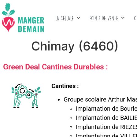
LA CELLULE
POINTS DE VENTE
C
Chimay (6460)
Green Deal Cantines Durables :
Cantines :
Groupe scolaire Arthur Ma
Implantation de Bourl
Implantation de BAILI
Implantation de RIEZE
Implantation de VILL