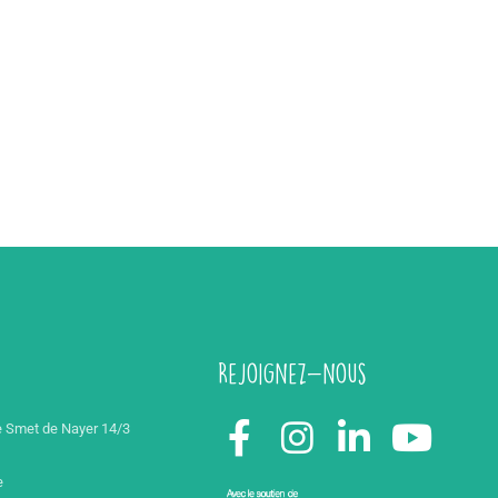
Rejoignez-nous
 Smet de Nayer 14/3
e