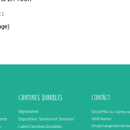
 :
age)
Cantines durables
contact
Signataires
SOCOPRO Av. Comte de
ente
Exposition "Saveurs et Sourires"
5000 Namur
info@mangerdemain.b
s
Label Cantines Durables