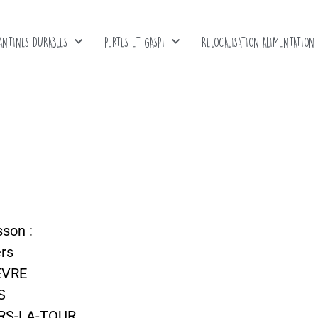
ANTINES DURABLES
PERTES ET GASPI
RELOCALISATION ALIMENTATION
sson :
ers
EVRE
S
ERS-LA-TOUR