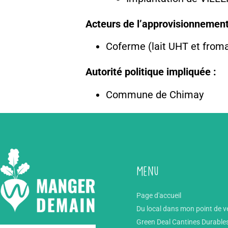
Acteurs de l’approvisionnement
Coferme (lait UHT et from
Autorité politique impliquée :
Commune de Chimay
Menu
Page d'accueil
Du local dans mon point de v
Green Deal Cantines Durable