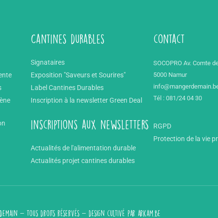
Cantines durables
contact
Signataires
SOCOPRO Av. Comte de
ente
Exposition "Saveurs et Sourires"
5000 Namur
info@mangerdemain.b
s
Label Cantines Durables
Tél : 081/24 04 30
mène
Inscription à la newsletter Green Deal
on
inscriptions aux newsletters
RGPD
Protection de la vie p
Actualités de l'alimentation durable
Actualités projet cantines durables
emain - Tous droits réservés - design cultivé par
arkam.be