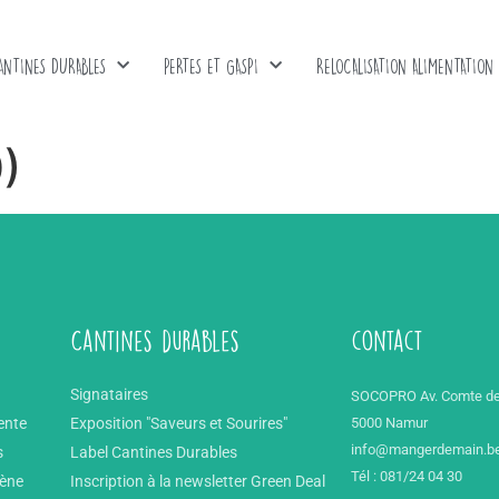
ANTINES DURABLES
PERTES ET GASPI
RELOCALISATION ALIMENTATION
)
Cantines durables
contact
Signataires
SOCOPRO Av. Comte de
ente
Exposition "Saveurs et Sourires"
5000 Namur
info@mangerdemain.b
s
Label Cantines Durables
Tél : 081/24 04 30
mène
Inscription à la newsletter Green Deal