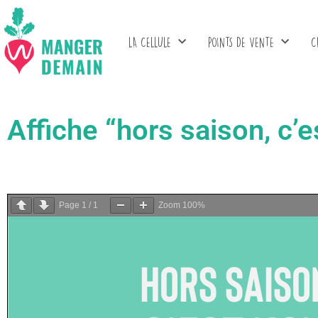
LA CELLULE
POINTS DE VENTE
C
Affiche “hors saison, c’e
Page
1
/
1
Zoom
100%