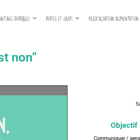
ANTINES DURABLES
PERTES ET GASPI
RELOCALISATION ALIMENTATION
st non”
S
Objectif
Communiquer / sensi