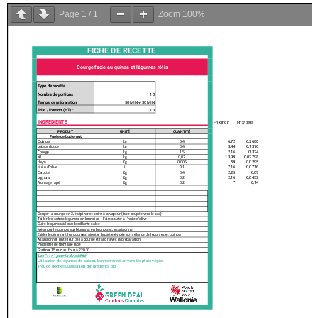
Page
1
/
1
Zoom
100%