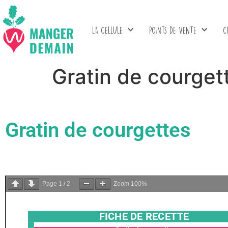
LA CELLULE
POINTS DE VENTE
C
Gratin de courget
Gratin de courgettes
Page
1
/
2
Zoom
100%