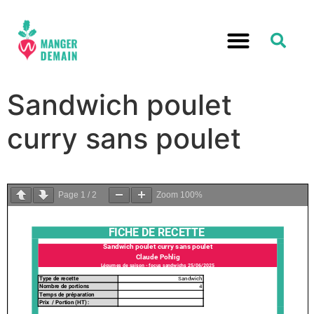
Sandwich poulet
curry sans poulet
Page
1
/
2
Zoom
100%