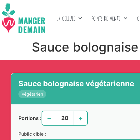
LA CELLULE
POINTS DE VENTE
C
Sauce bolognaise
Sauce bolognaise végétarienne
Végétarien
−
+
Portions :
Public cible :