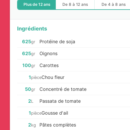
Plus de 12 ans
De 8 à 12 ans
De 4 à 8 ans
Ingrédients
625
Protéine de soja
gr
625
Oignons
gr
100
Carottes
gr
1
Chou fleur
pièce
50
Concentré de tomate
gr
2
Passata de tomate
L
1
Gousse d'ail
pièce
2
Pâtes complètes
kg