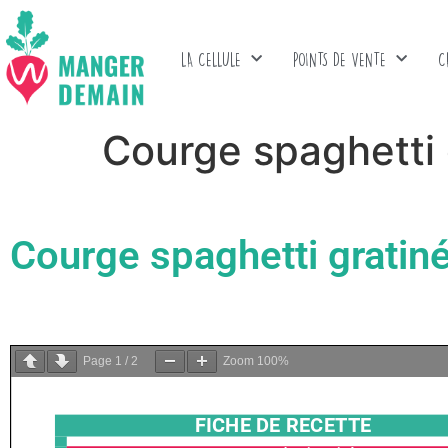
LA CELLULE
POINTS DE VENTE
C
Courge spaghetti 
Courge spaghetti gratin
Page
1
/
2
Zoom
100%