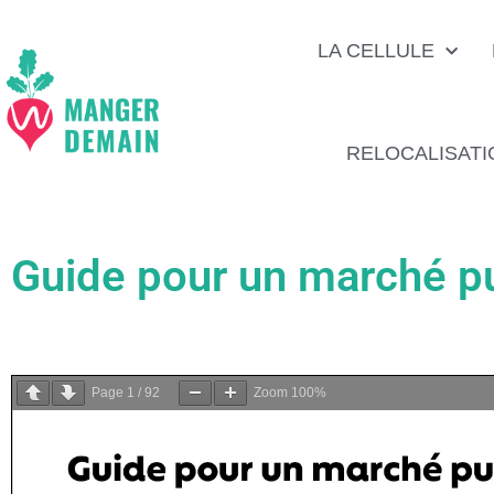
LA CELLULE
RELOCALISATI
Guide pour un marché pu
Page
1
/
92
Zoom
100%