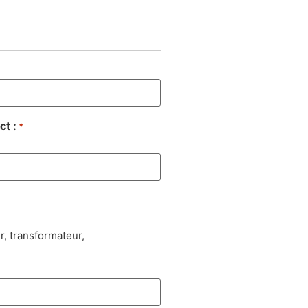
t :
*
, transformateur,