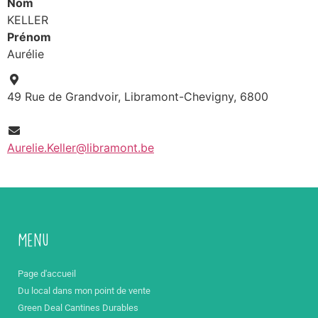
Nom
KELLER
Prénom
Aurélie
49 Rue de Grandvoir, Libramont-Chevigny, 6800
Aurelie.Keller@libramont.be
Menu
Page d'accueil
Du local dans mon point de vente
Green Deal Cantines Durables