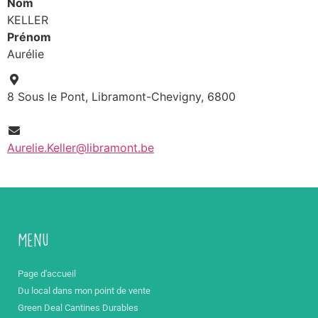
Nom
KELLER
Prénom
Aurélie
8 Sous le Pont, Libramont-Chevigny, 6800
Aurelie.Keller@libramont.be
Menu
Page d'accueil
Du local dans mon point de vente
Green Deal Cantines Durables