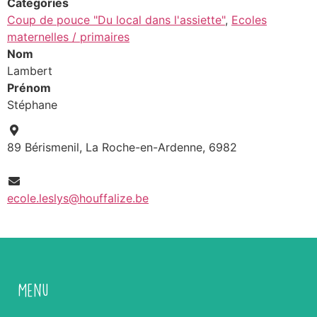
Categories
Coup de pouce "Du local dans l'assiette"
,
Ecoles
maternelles / primaires
Nom
Lambert
Prénom
Stéphane
89 Bérismenil, La Roche-en-Ardenne, 6982
ecole.leslys@houffalize.be
Menu