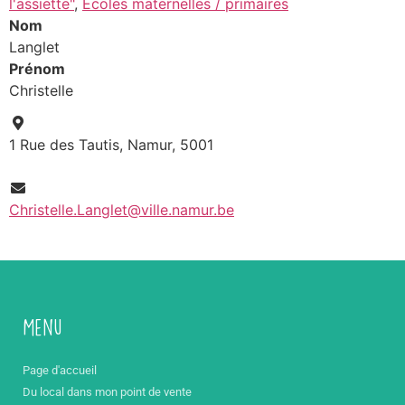
l'assiette"
,
Ecoles maternelles / primaires
Nom
Langlet
Prénom
Christelle
1 Rue des Tautis, Namur, 5001
Christelle.Langlet@ville.namur.be
Menu
Page d'accueil
Du local dans mon point de vente