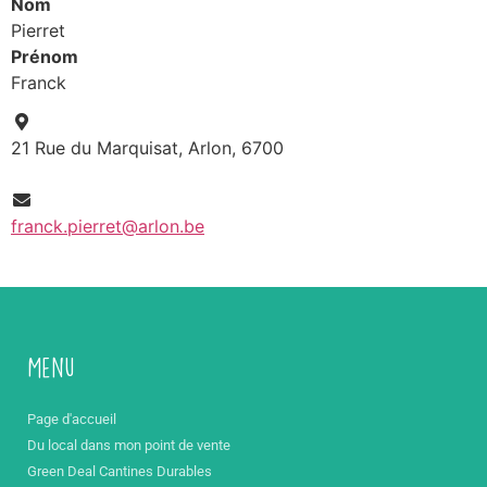
Nom
Pierret
Prénom
Franck
21 Rue du Marquisat, Arlon, 6700
franck.pierret@arlon.be
Menu
Page d'accueil
Du local dans mon point de vente
Green Deal Cantines Durables