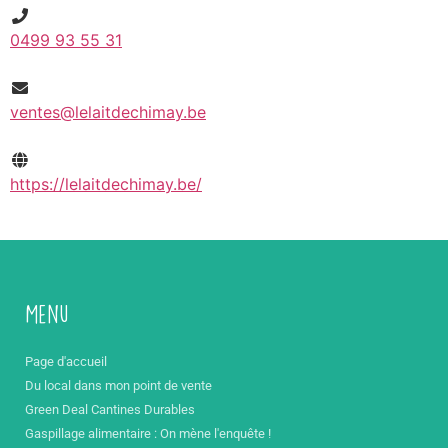
0499 93 55 31
ventes@lelaitdechimay.be
https://lelaitdechimay.be/
Menu
Page d'accueil
Du local dans mon point de vente
Green Deal Cantines Durables
Gaspillage alimentaire : On mène l'enquête !