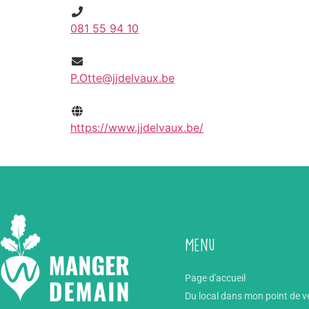
081 55 94 10
P.Otte@jjdelvaux.be
https://www.jjdelvaux.be/
Menu
Page d'accueil
Du local dans mon point de v