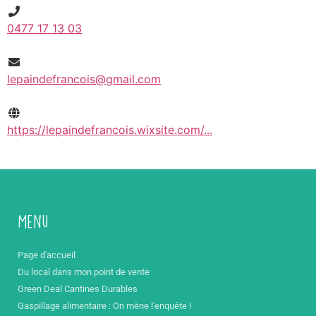
0477 17 13 03
lepaindefrancois@gmail.com
https://lepaindefrancois.wixsite.com/...
Menu
Page d'accueil
Du local dans mon point de vente
Green Deal Cantines Durables
Gaspillage alimentaire : On mène l'enquête !