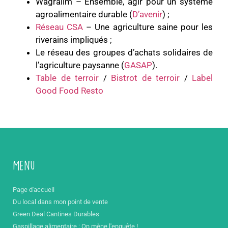
Wagralim – Ensemble, agir pour un système
agroalimentaire durable (
D’avenir
) ;
Réseau CSA
– Une agriculture saine pour les
riverains impliqués ;
Le réseau des groupes d’achats solidaires de
l’agriculture paysanne (
GASAP
).
Table de terroir
/
Bistrot de terroir
/
Label
Good Food Resto
Menu
Page d'accueil
Du local dans mon point de vente
Green Deal Cantines Durables
Gaspillage alimentaire : On mène l'enquête !