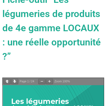
légumeries de produits
de 4e gamme LOCAUX
: une réelle opportunité
?”
Page
1
/
24
Zoom
100%