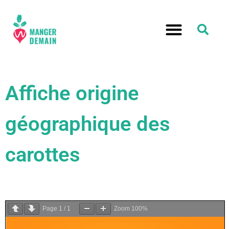
Affiche origine
géographique des
carottes
Page
1
/
1
Zoom
100%