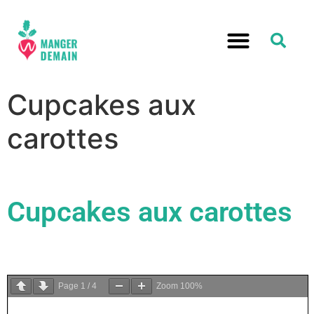
Cupcakes aux
carottes
Cupcakes aux carottes
Page
1
/
4
Zoom
100%