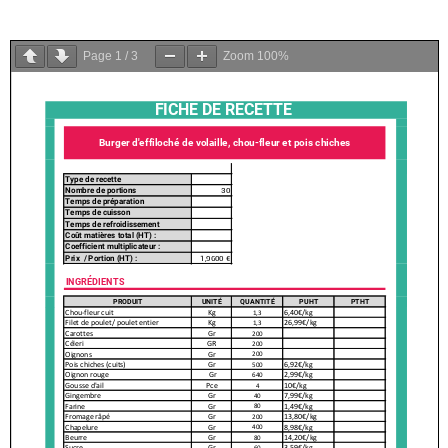
Page
1
/
3
Zoom
100%