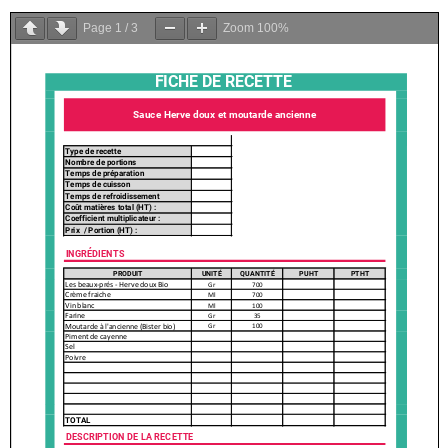
Page
1
/
3
Zoom
100%