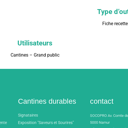
Type d’out
Fiche recette
Utilisateurs
Cantines – Grand public
Cantines durables
contact
Signataires
SOCOPRO Av. Comte de
ente
Exposition "Saveurs et Sourires"
5000 Namur