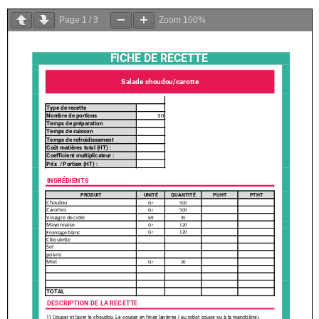
Page
1
/
3
Zoom
100%