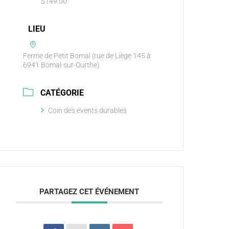
$149.00
LIEU
Ferme de Petit Bomal (rue de Liège 145 à
6941 Bomal-sur-Ourthe)
CATÉGORIE
Coin des events durables
PARTAGEZ CET ÉVÉNEMENT