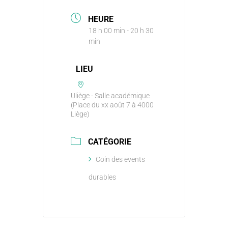
HEURE
18 h 00 min - 20 h 30
min
LIEU
Uliège - Salle académique
(Place du xx août 7 à 4000
Liège)
CATÉGORIE
Coin des events
durables