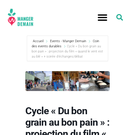
Accueil
Events - Manger Demain
Coin
des events durables
Cycle « Du bon grain au
bon pain » : projection du film « quand le vent est
au blé » + soirée d’échanges/débat
Cycle « Du bon
grain au bon pain » :
projection du film «