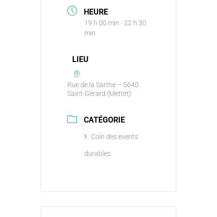
HEURE
19 h 00 min - 22 h 30
min
LIEU
Rue de la Sarthe – 5640
Saint-Gérard (Mettet)
CATÉGORIE
Coin des events
durables