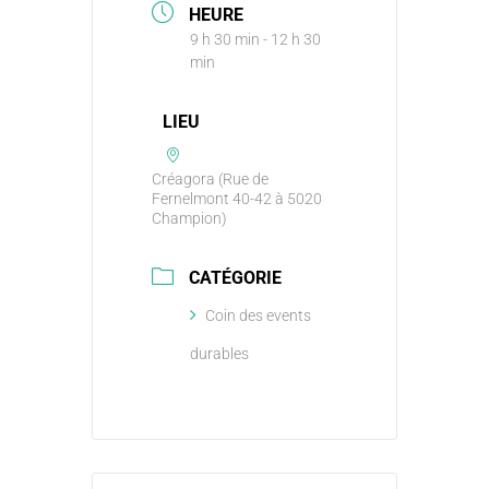
HEURE
9 h 30 min - 12 h 30
min
LIEU
Créagora (Rue de
Fernelmont 40-42 à 5020
Champion)
CATÉGORIE
Coin des events
durables