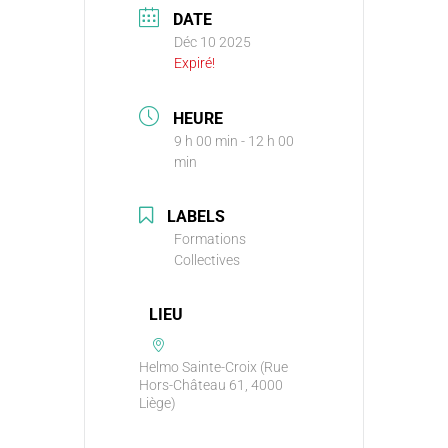
DATE
Déc 10 2025
Expiré!
HEURE
9 h 00 min - 12 h 00
min
LABELS
Formations
Collectives
LIEU
Helmo Sainte-Croix (Rue
Hors-Château 61, 4000
Liège)